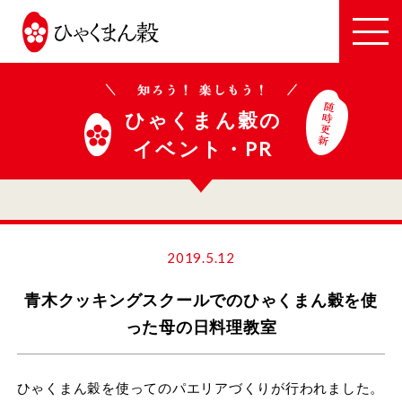
JA
全
農
い
ひゃくまん穀の
し
イベント・PR
か
わ
2019.5.12
青木クッキングスクールでのひゃくまん穀を使
った母の日料理教室
ひゃくまん穀を使ってのパエリアづくりが行われました。