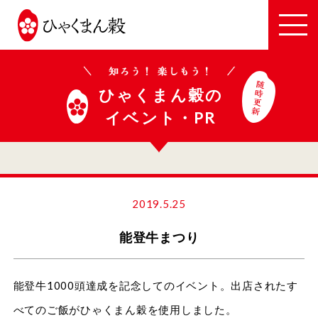
JA
全
農
い
ひゃくまん穀の
し
イベント・PR
か
わ
2019.5.25
能登牛まつり
能登牛1000頭達成を記念してのイベント。出店されたす
べてのご飯がひゃくまん穀を使用しました。