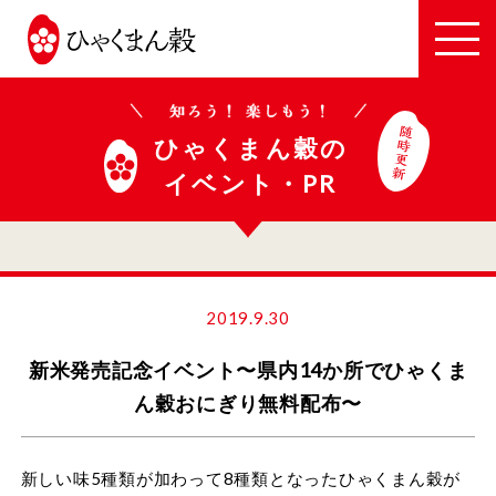
JA
全
農
い
ひゃくまん穀の
し
イベント・PR
か
わ
2019.9.30
新米発売記念イベント〜県内14か所でひゃくま
ん穀おにぎり無料配布〜
新しい味5種類が加わって8種類となったひゃくまん穀が