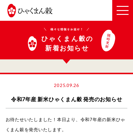
JA
全
農
い
ひゃくまん穀の
し
新着お知らせ
か
わ
2025.09.26
令和7年産 新米ひゃくまん穀 発売のお知らせ
お待たせいたしました！本日より、令和7年産の新米ひゃ
くまん穀を発売いたします。