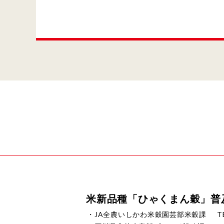
米新品種「ひゃくまん穀」普
・JA全農いしかわ米穀園芸部米穀課
T