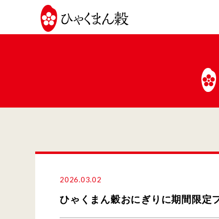
JA
全
農
い
し
か
わ
2026.03.02
ひゃくまん穀おにぎりに期間限定