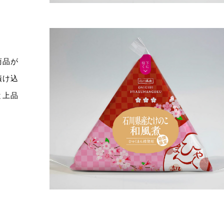
商品が
漬け込
と上品