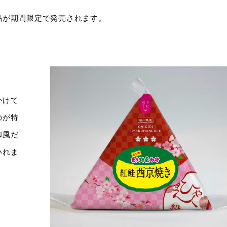
品が期間限定で発売されます。
かけて
のが特
和風だ
いれま