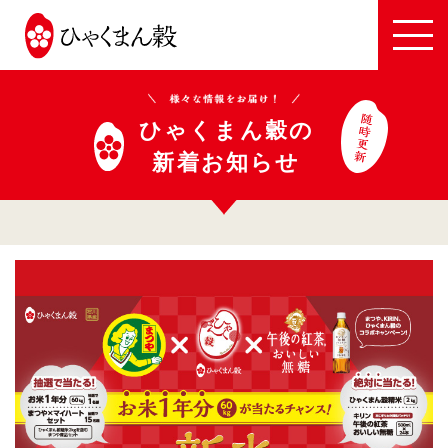
JA
全
農
い
ひゃくまん穀の
し
新着お知らせ
か
わ