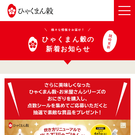
JA
全
農
い
ひゃくまん穀の
し
新着お知らせ
か
わ